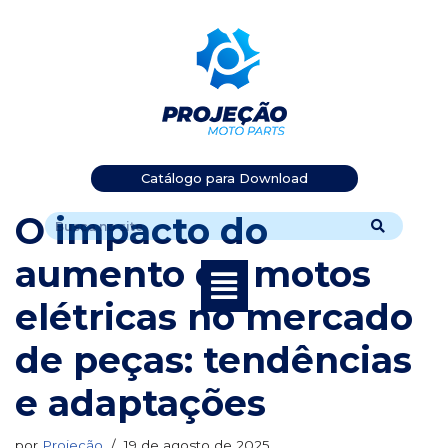
Pular
para
o
conteúdo
Catálogo para Download
O impacto do
aumento de motos
elétricas no mercado
de peças: tendências
e adaptações
por
Projeção
19 de agosto de 2025