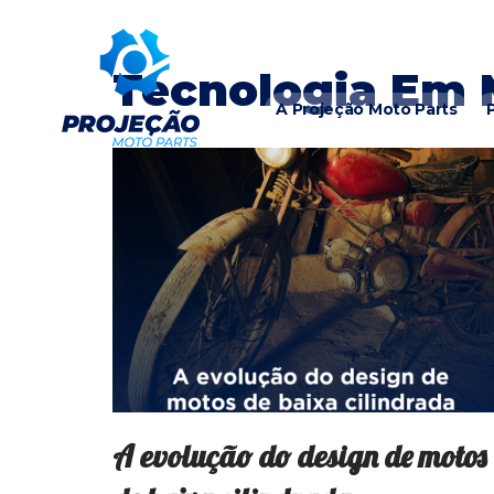
Pular
Tecnologia Em 
para
A Projeção Moto Parts
o
conteúdo
A evolução do design de motos