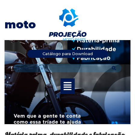
Pular
moto
para
o
conteúdo
Catálogo para Download
Matéria-prima, durabilidade e fabricação