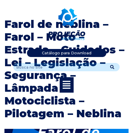
Pular
Farol de neblina –
para
o
Farol – Moto –
conteúdo
Estrada – Cuidados –
Catálogo para Download
Lei – Legislação –
Segurança –
Lâmpada –
Motociclista –
Pilotagem – Neblina