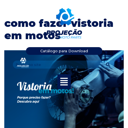
Pular
como fazer vistoria
para
o
em motos
conteúdo
Catálogo para Download