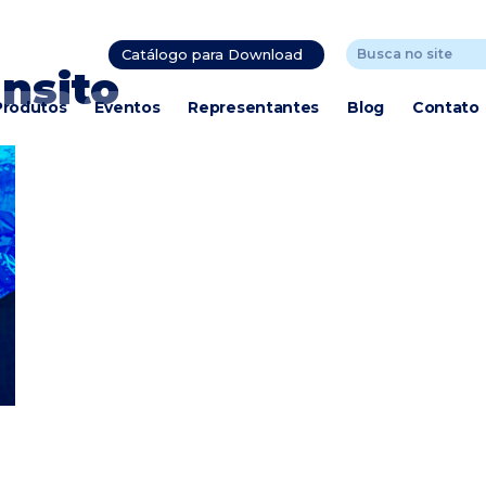
Catálogo para Download
ânsito
Produtos
Eventos
Representantes
Blog
Contato