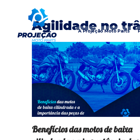
Pular
Agilidade no tr
para
A Projeção Moto Parts
o
conteúdo
Benefícios das motos de baixa